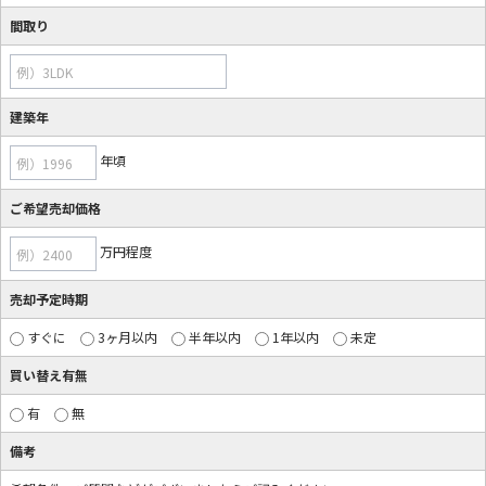
間取り
例）3LDK
建築年
年頃
例）1996
ご希望売却価格
万円程度
例）2400
売却予定時期
すぐに
3ヶ月以内
半年以内
1年以内
未定
買い替え有無
有
無
備考