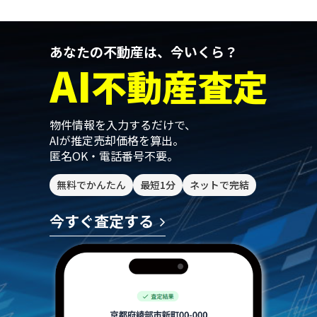
あなたの不動産は、今いくら？
AI
不動産査定
物件情報を入力するだけで、
AIが推定売却価格を算出。
匿名OK・電話番号不要。
無料でかんたん
最短1分
ネットで完結
今すぐ査定する