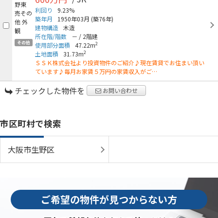
利回り
9.23%
築年月
1950年03月
(築76年)
建物構造
木造
所在階/階数
－
/
2階建
その他
2
使用部分面積
47.22m
2
土地面積
31.73m
ＳＳＫ株式会社より投資物件のご紹介♪現在賃貸でお住まい頂い
ています♪毎月お家賃５万円の家賃収入がご…
チェックした物件を
お問い合わせ
市区町村で検索
大阪市生野区
ご希望の物件が見つからない方