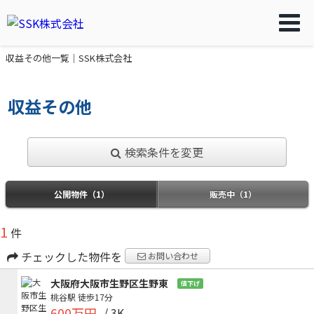
収益その他一覧｜SSK株式会社
収益その他
検索条件を変更
公開物件（1）
販売中（1）
1
件
チェックした物件を
お問い合わせ
大阪府大阪市生野区生野東
値下げ
桃谷駅
徒歩17分
600万円
/ 3K