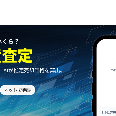
いくら？
産査定
、
AIが推定売却価格を算出。
ネットで完結