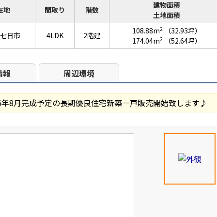
建物面積
在地
間取り
階数
土地面積
2
108.88m
（32.93坪）
七日市
4LDK
2階建
2
174.04m
（52.64坪）
情報
周辺環境
26年8月完成予定の長期優良住宅新築一戸販売開始致します♪