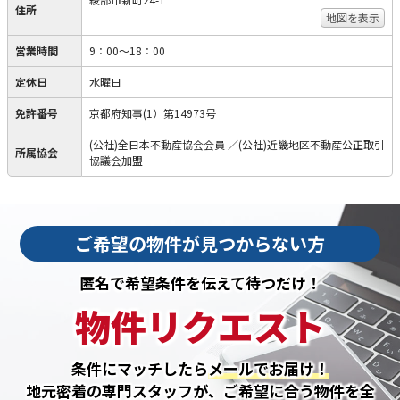
住所
地図を表示
営業時間
9：00～18：00
定休日
水曜日
免許番号
京都府知事(1）第14973号
(公社)全日本不動産協会会員 ／(公社)近畿地区不動産公正取引
所属協会
協議会加盟
ご希望の物件が見つからない方
匿名で希望条件を伝えて待つだけ！
物件リクエスト
条件にマッチしたら
メールでお届け！
地元密着の専門スタッフが、ご希望に合う物件を全