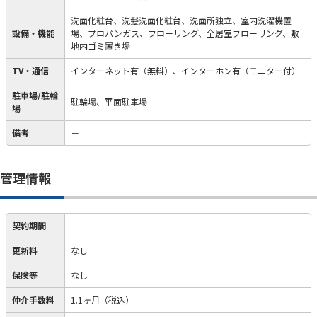
洗面化粧台、洗髪洗面化粧台、洗面所独立、室内洗濯機置
設備・機能
場、プロパンガス、フローリング、全居室フローリング、敷
地内ゴミ置き場
TV・通信
インターネット有（無料）、インターホン有（モニター付）
駐車場/駐輪
駐輪場、平面駐車場
場
備考
－
管理情報
契約期間
－
更新料
なし
保険等
なし
仲介手数料
1.1ヶ月（税込）