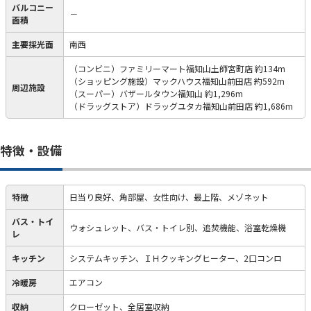
バルコニー
－
面積
主要採光面
南西
（コンビニ）ファミリーマート福知山土師宮町店 約134m
（ショッピング施設）マックハウス福知山前田店 約592m
周辺施設
（スーパー）バザールタウン福知山 約1,296m
（ドラッグストア）ドラッグユタカ福知山前田店 約1,686m
特徴・設備
特徴
日当り良好、角部屋、女性向け、最上階、メゾネット
バス・トイ
ウォシュレット、バス・トイレ別、追焚機能、浴室乾燥機
レ
キッチン
システムキッチン、ＩＨクッキングヒーター、2口コンロ
冷暖房
エアコン
収納
クローゼット、全居室収納