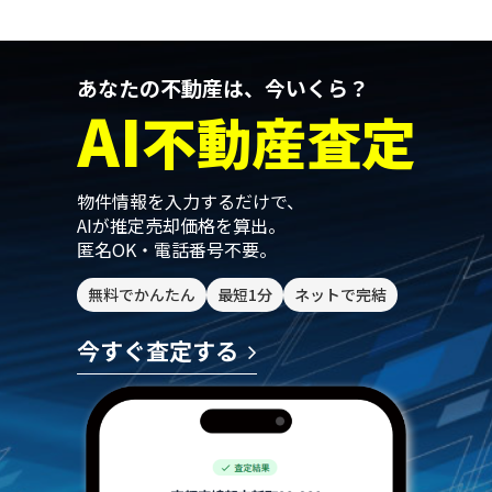
あなたの不動産は、今いくら？
AI
不動産査定
物件情報を入力するだけで、
AIが推定売却価格を算出。
匿名OK・電話番号不要。
無料でかんたん
最短1分
ネットで完結
今すぐ査定する