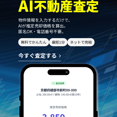
AI
不動産査定
物件情報を入力するだけで、
AIが推定売却価格を算出。
匿名OK・電話番号不要。
無料でかんたん
最短1分
ネットで完結
今すぐ査定する