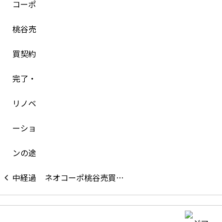
ネオコーポ桃谷売買…