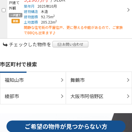
築年月
2025年10月
建物構造
木造
一戸建て
2
建物面積
92.75m
新築
2
土地面積
205.22m
閑静な住宅街の平屋住戸、更に憩える中庭があるので、ご家族
でBBQも出来ます♪
チェックした物件を
お問い合わせ
市区町村で検索
福知山市
舞鶴市
綾部市
大阪市阿倍野区
ご希望の物件が見つからない方