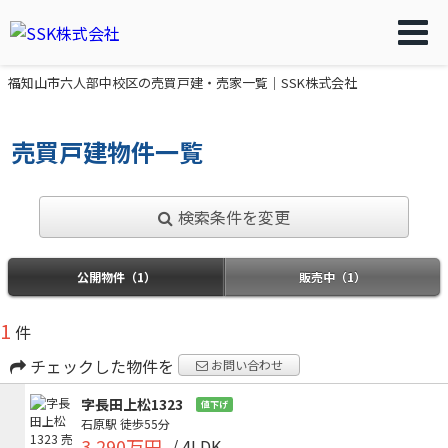
福知山市六人部中校区の売買戸建・売家一覧｜SSK株式会社
売買戸建物件一覧
検索条件を変更
公開物件（1）
販売中（1）
1
件
チェックした物件を
お問い合わせ
字長田上松1323
値下げ
石原駅
徒歩55分
3,290万円
/ 4LDK