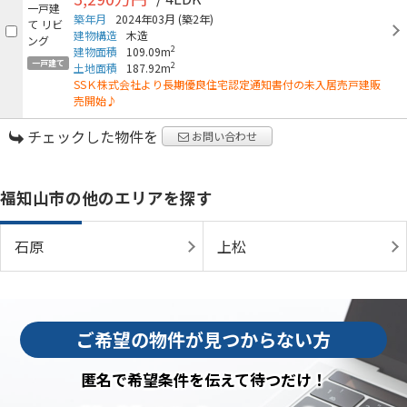
築年月
2024年03月
(築2年)
建物構造
木造
2
建物面積
109.09m
一戸建て
2
土地面積
187.92m
SSＫ株式会社より長期優良住宅認定通知書付の未入居売戸建販
売開始♪
チェックした物件を
お問い合わせ
福知山市の他のエリアを探す
石原
上松
ご希望の物件が見つからない方
匿名で希望条件を伝えて待つだけ！