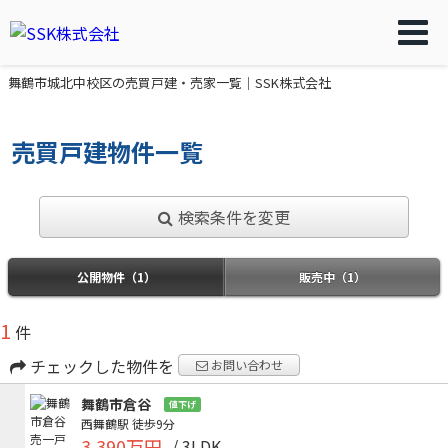
舞鶴市城北中校区の売買戸建・売家一覧｜SSK株式会社
売買戸建物件一覧
検索条件を変更
公開物件（1）
販売中（1）
1
件
チェックした物件を
お問い合わせ
舞鶴市倉谷
値下げ
西舞鶴駅
徒歩9分
3,390万円
/ 3LDK