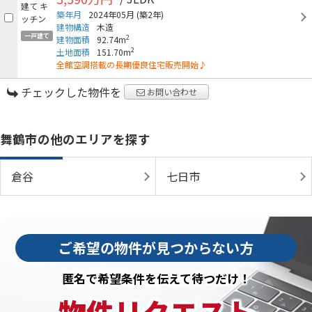
築年月
2024年05月
(築2年)
建物構造
木造
一戸建て
2
建物面積
92.74m
2
土地面積
151.70m
全館空調搭載の長期優良住宅販売開始♪
チェックした物件を
お問い合わせ
舞鶴市の他のエリアを探す
倉谷
七日市
ご希望の物件が見つからない方
匿名で希望条件を伝えて待つだけ！