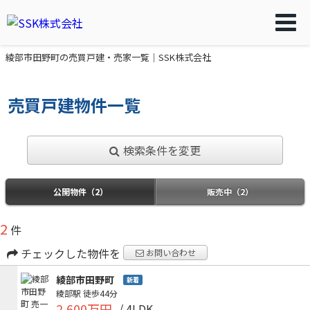
綾部市田野町の売買戸建・売家一覧｜SSK株式会社
売買戸建物件一覧
検索条件を変更
公開物件（2）
販売中（2）
2
件
チェックした物件を
お問い合わせ
綾部市田野町
新着
綾部駅
徒歩44分
2,600万円
/ 4LDK