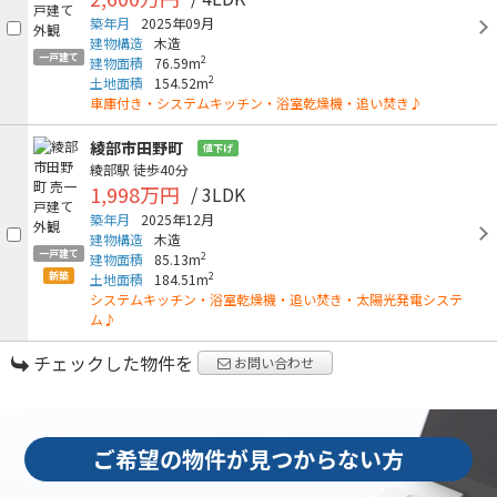
築年月
2025年09月
建物構造
木造
一戸建て
2
建物面積
76.59m
2
土地面積
154.52m
車庫付き・システムキッチン・浴室乾燥機・追い焚き♪
綾部市田野町
値下げ
綾部駅
徒歩40分
1,998万円
/ 3LDK
築年月
2025年12月
建物構造
木造
一戸建て
2
建物面積
85.13m
新築
2
土地面積
184.51m
システムキッチン・浴室乾燥機・追い焚き・太陽光発電システ
ム♪
チェックした物件を
お問い合わせ
ご希望の物件が見つからない方