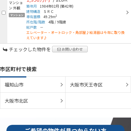
築年月
1984年02月
(築42年)
建物構造
ＳＲＣ
マンション
2
専有面積
49.29m
所在階/階数
4階
/
9階建
総戸数
－
エレベーター・オートロック・角部屋♪給湯器は今年に取り換
えています♪
チェックした物件を
お問い合わせ
市区町村で検索
福知山市
大阪市天王寺区
大阪市北区
ご希望の物件が見つからない方