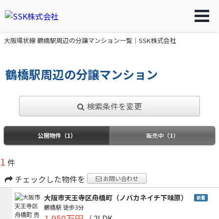
大阪環状線 鶴橋駅周辺の分譲マンション一覧｜SSK株式会社
鶴橋駅周辺の分譲マンション
検索条件を変更
公開物件（1）
販売中（1）
1
件
チェックした物件を
お問い合わせ
大阪市天王寺区舟橋町（ノバカネイチ下味原）
新着
鶴橋駅
徒歩3分
1,950万円
/ 2LDK