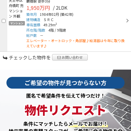
鶴橋駅
徒歩3分
1,950万円
/ 2LDK
築年月
1984年02月
(築42年)
建物構造
ＳＲＣ
マンション
2
専有面積
49.29m
所在階/階数
4階
/
9階建
総戸数
－
エレベーター・オートロック・角部屋♪給湯器は今年に取り換
えています♪
チェックした物件を
お問い合わせ
ご希望の物件が見つからない方
匿名で希望条件を伝えて待つだけ！
物件リクエスト
条件にマッチしたら
メールでお届け！
地元密着の専門スタッフが、ご希望に合う物件を全