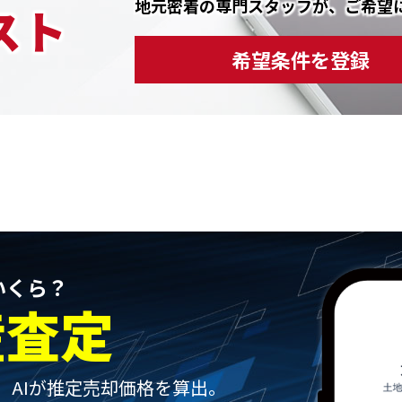
地元密着の専門スタッフが、ご希望
スト
希望条件を登録
いくら？
産査定
、
AIが推定売却価格を算出。