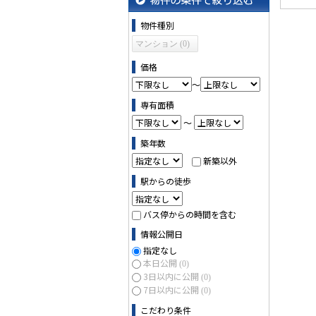
物件の条件で絞り込む
物件種別
マンション (0)
価格
～
専有面積
～
築年数
新築以外
駅からの徒歩
バス停からの時間を含む
情報公開日
指定なし
本日公開
(0)
3日以内に公開
(0)
7日以内に公開
(0)
こだわり条件