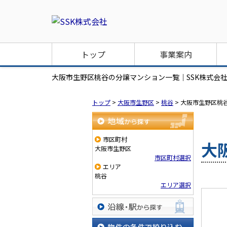
トップ
事業案内
大阪市生野区桃谷の分譲マンション一覧｜SSK株式会
トップ
>
大阪市生野区
>
桃谷
>
大阪市生野区桃
地域から探す
市区町村
大
大阪市生野区
市区町村選択
エリア
桃谷
エリア選択
沿線・駅から探す