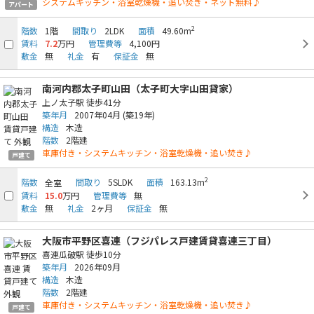
システムキッチン・浴室乾燥機・追い焚き・ネット無料♪
アパート
2
階数
1階
間取り
2LDK
面積
49.60m
賃料
7.2
万円
管理費等
4,100円
敷金
無
礼金
有
保証金
無
南河内郡太子町山田（太子町大字山田貸家）
上ノ太子駅
徒歩41分
築年月
2007年04月
(築19年)
構造
木造
階数
2階建
車庫付き・システムキッチン・浴室乾燥機・追い焚き♪
戸建て
2
階数
間取り
5SLDK
面積
163.13m
全室
賃料
15.0
万円
管理費等
無
敷金
無
礼金
2ヶ月
保証金
無
大阪市平野区喜連（フジパレス戸建賃貸喜連三丁目）
喜連瓜破駅
徒歩10分
築年月
2026年09月
構造
木造
階数
2階建
車庫付き・システムキッチン・浴室乾燥機・追い焚き♪
戸建て