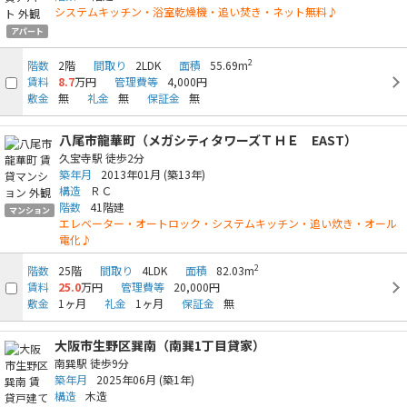
システムキッチン・浴室乾燥機・追い焚き・ネット無料♪
アパート
2
階数
2階
間取り
2LDK
面積
55.69m
賃料
8.7
万円
管理費等
4,000円
敷金
無
礼金
無
保証金
無
八尾市龍華町（メガシティタワーズＴＨＥ EAST）
久宝寺駅
徒歩2分
築年月
2013年01月
(築13年)
構造
ＲＣ
階数
41階建
マンション
エレベーター・オートロック・システムキッチン・追い炊き・オール
電化♪
2
階数
25階
間取り
4LDK
面積
82.03m
賃料
25.0
万円
管理費等
20,000円
敷金
1ヶ月
礼金
1ヶ月
保証金
無
大阪市生野区巽南（南巽1丁目貸家）
南巽駅
徒歩9分
築年月
2025年06月
(築1年)
構造
木造