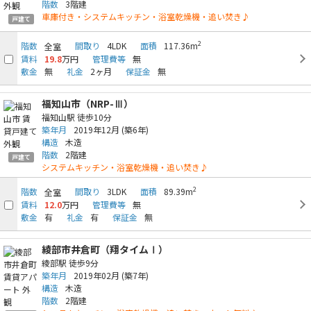
階数
3階建
車庫付き・システムキッチン・浴室乾燥機・追い焚き♪
戸建て
2
階数
間取り
4LDK
面積
117.36m
全室
賃料
19.8
万円
管理費等
無
敷金
無
礼金
2ヶ月
保証金
無
福知山市（NRP-Ⅲ）
福知山駅
徒歩10分
築年月
2019年12月
(築6年)
構造
木造
階数
2階建
戸建て
システムキッチン・浴室乾燥機・追い焚き♪
2
階数
間取り
3LDK
面積
89.39m
全室
賃料
12.0
万円
管理費等
無
敷金
有
礼金
有
保証金
無
綾部市井倉町（翔タイムⅠ）
綾部駅
徒歩9分
築年月
2019年02月
(築7年)
構造
木造
階数
2階建