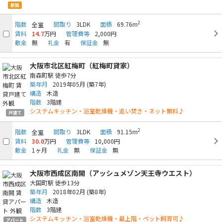
新築
2
階数
間取り
3LDK
面積
69.76m
全室
賃料
14.7
万円
管理費等
2,000円
敷金
無
礼金
有
保証金
無
大阪市北区紅梅町（紅梅町貸家）
南森町駅
徒歩7分
築年月
2019年05月
(築7年)
構造
木造
階数
3階建
システムキッチン・浴室乾燥機・追い焚き・ネット無料♪
戸建て
2
階数
間取り
3LDK
面積
91.15m
全室
賃料
30.0
万円
管理費等
10,000円
敷金
1ヶ月
礼金
無
保証金
無
大阪市西成区南開（アッシュメゾン天王寺ウエスト）
大国町駅
徒歩13分
築年月
2018年02月
(築8年)
構造
木造
階数
3階建
システムキッチン・浴室乾燥機・最上階・ペット飼育可♪
アパート