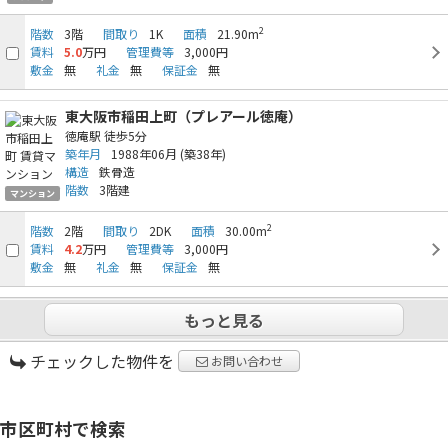
2
階数
3階
間取り
1K
面積
21.90m
賃料
5.0
万円
管理費等
3,000円
敷金
無
礼金
無
保証金
無
東大阪市稲田上町（プレアール徳庵）
徳庵駅
徒歩5分
築年月
1988年06月
(築38年)
構造
鉄骨造
階数
3階建
マンション
2
階数
2階
間取り
2DK
面積
30.00m
賃料
4.2
万円
管理費等
3,000円
敷金
無
礼金
無
保証金
無
もっと見る
チェックした物件を
お問い合わせ
市区町村で検索