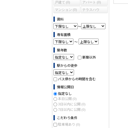
戸建て (0)
アパート (0)
マンション (0)
テラスハウ
ス (0)
賃料
～
専有面積
～
築年数
新築以外
駅からの徒歩
バス停からの時間を含む
情報公開日
指定なし
本日公開
(0)
3日以内に公開
(0)
7日以内に公開
(0)
こだわり条件
駐車場あり
(0)