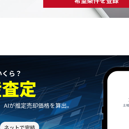
いくら？
産査定
、
AIが推定売却価格を算出。
ネットで完結