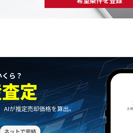
いくら？
産査定
、
AIが推定売却価格を算出。
ネットで完結