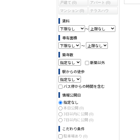
戸建て (0)
アパート (0)
マンション (0)
テラスハウ
ス (0)
賃料
～
専有面積
～
築年数
新築以外
駅からの徒歩
バス停からの時間を含む
情報公開日
指定なし
本日公開
(0)
3日以内に公開
(0)
7日以内に公開
(0)
こだわり条件
駐車場あり
(0)