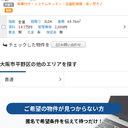
車庫付き・システムキッチン・浴室乾燥機・追い焚き♪
戸建て
新築
2
階数
間取り
3LDK
面積
69.76m
全室
賃料
14.7
万円
管理費等
2,000円
敷金
無
礼金
有
保証金
無
チェックした物件を
お問い合わせ
大阪市平野区の他のエリアを探す
喜連
ご希望の物件が見つからない方
匿名で希望条件を伝えて待つだけ！