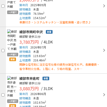
築年月
2025年09月
建物構造
木造
一戸建て
2
建物面積
76.59m
2
土地面積
154.52m
車庫付き・システムキッチン・浴室乾燥機・追い焚き♪
綾部市岡町中沢
新着
綾部駅
徒歩21分
3,780万円
/ 4LDK
築年月
2026年07月
建物構造
木造
一戸建て
2
建物面積
119.65m
新築
2
土地面積
216.46m
閑静な住宅街に注文住宅仕様の建売分譲住宅６戸。長期優良・
省令準耐火仕様。１階に４．５帖の和室、スキ…
綾部市井倉町
新着
綾部駅
徒歩11分
3,080万円
/ 3LDK
築年月
2026年06月
建物構造
木造
一戸建て
2
建物面積
102.67m
新築
2
土地面積
168.88m