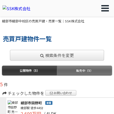
綾部市綾部中校区の売買戸建・売家一覧｜SSK株式会社
売買戸建物件一覧
検索条件を変更
公開物件（5）
販売中（5）
5
件
チェックした物件を
お問い合わせ
綾部市田野町
新着
綾部駅
徒歩44分
2,600万円
/ 4LDK