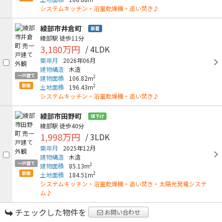
システムキッチン・浴室乾燥機・追い焚き♪
綾部市井倉町
新着
綾部駅
徒歩11分
3,180万円
/ 4LDK
築年月
2026年06月
建物構造
木造
一戸建て
2
建物面積
106.82m
新築
2
土地面積
196.43m
システムキッチン・浴室乾燥機・追い焚き♪
綾部市田野町
値下げ
綾部駅
徒歩40分
1,998万円
/ 3LDK
築年月
2025年12月
建物構造
木造
一戸建て
2
建物面積
85.13m
新築
2
土地面積
184.51m
システムキッチン・浴室乾燥機・追い焚き・太陽光発電システ
ム♪
チェックした物件を
お問い合わせ